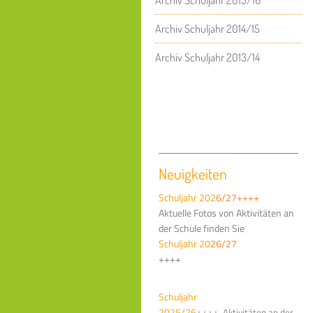
Archiv Schuljahr 2015/16
Archiv Schuljahr 2014/15
Archiv Schuljahr 2013/14
Neuigkeiten
Schuljahr 202
6/27++++
Aktuelle Fotos von Aktivitäten an
der Schule finden Sie
Schuljahr 20
2
6/27
++++
Schuljahr
2025/26
++++
Aktivitäten an der