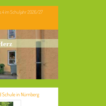
is 4 im Schuljahr 2026/27
Herz
d Schule in Nürnberg